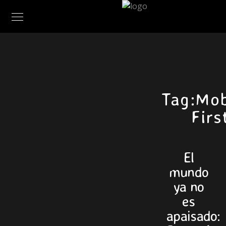
Tag:
Mob
Firs
El
mundo
ya no
es
apaisado: