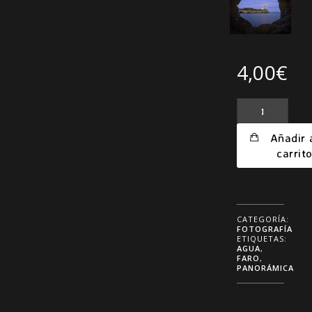
4,00
€
Fotografía
Faro
Añadir 
de
carrit
Portocolom
cantidad
CATEGORÍA:
FOTOGRAFÍA
ETIQUETAS:
AGUA
,
FARO
,
PANORÁMICA