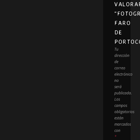
VALORA
“FOTOG
FARO
DE
PORTOC
Tu
dirección
de
correo
electrónico
no
será
publicada.
Los
campos
obligatorios
están
marcados
con
*