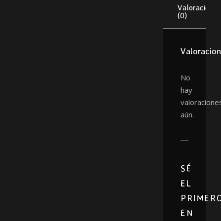
Valoraciones
(0)
Valoracio
No
hay
valoracione
aún.
SÉ
EL
PRIMER
EN