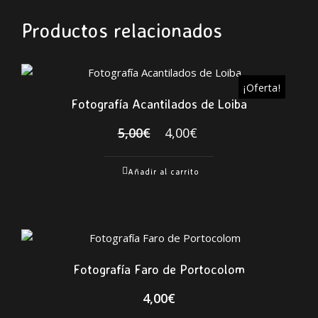
Productos relacionados
¡Oferta!
Fotografía Acantilados de Loiba
El
El
5,00
€
4,00
€
precio
precio
original
actual
Añadir al carrito
era:
es:
5,00€.
4,00€.
Fotografía Faro de Portocolom
4,00
€