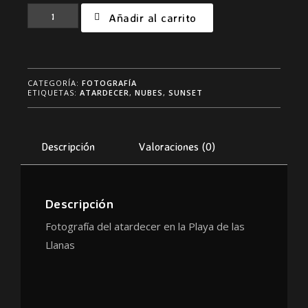
Fotografía
Añadir al carrito
Playa
de
las
Llanas
CATEGORÍA:
FOTOGRAFÍA
cantidad
ETIQUETAS:
ATARDECER
,
NUBES
,
SUNSET
Descripción
Valoraciones (0)
Descripción
Fotografía del atardecer en la Playa de las
Llanas