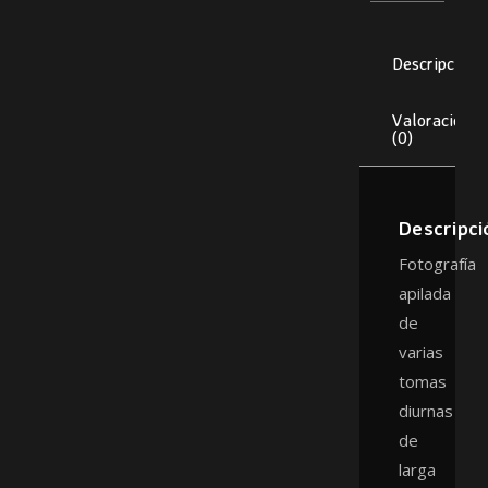
Descripción
Valoraciones
(0)
Descripci
Fotografía
apilada
de
varias
tomas
diurnas
de
larga