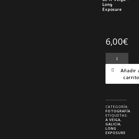
Long
Exposure
6,00
€
Fotografía
de
Añadir 
A
carrit
Veiga
–
Long
Exposure
cantidad
CATEGORÍA:
FOTOGRAFÍA
ETIQUETAS:
A VEIGA
,
GALICIA
,
LONG
EXPOSURE