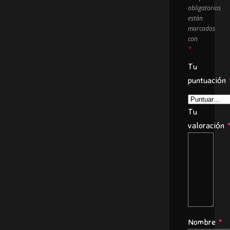
obligatorios
están
marcados
con
*
Tu
puntuación
Tu
valoración
Nombre
*