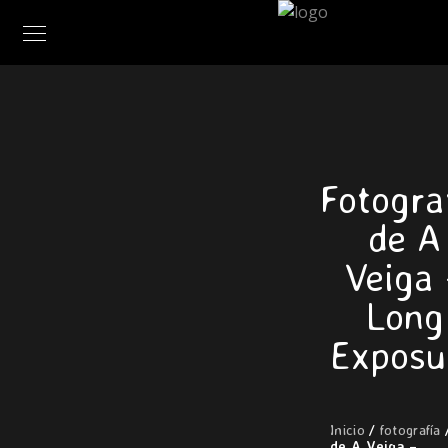
Fotogra
de A
Veiga 
Long
Exposu
Inicio
/
fotografía
/
de A Veiga –