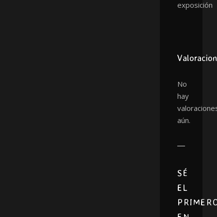
exposición
Valoracio
No
hay
valoracione
aún.
SÉ
EL
PRIMER
EN